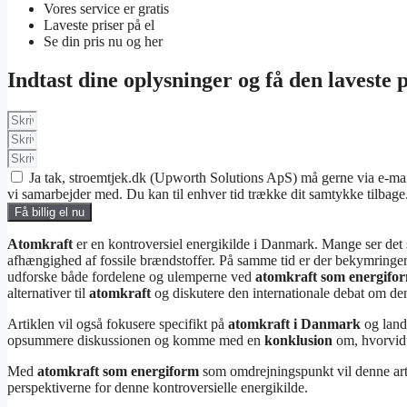
Vores service er gratis
Laveste priser på el
Se din pris nu og her
Indtast dine oplysninger og få den laveste p
Ja tak, stroemtjek.dk (Upworth Solutions ApS) må gerne via e-mail
vi samarbejder med. Du kan til enhver tid trække dit samtykke tilbage
Få billig el nu
Atomkraft
er en kontroversiel energikilde i Danmark. Mange ser det
afhængighed af fossile brændstoffer. På samme tid er der bekymringer 
udforske både fordelene og ulemperne ved
atomkraft som energifo
alternativer til
atomkraft
og diskutere den internationale debat om den
Artiklen vil også fokusere specifikt på
atomkraft i Danmark
og lande
opsummere diskussionen og komme med en
konklusion
om, hvorvid
Med
atomkraft som energiform
som omdrejningspunkt vil denne arti
perspektiverne for denne kontroversielle energikilde.