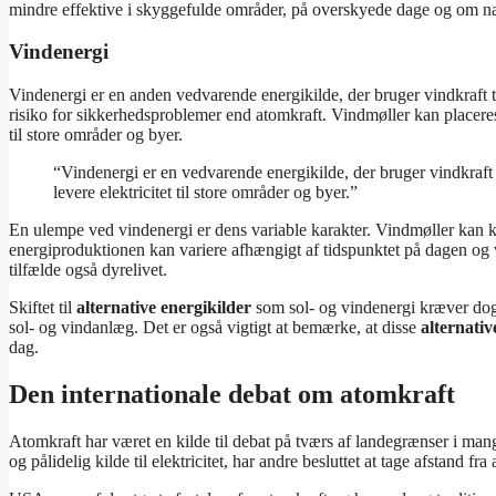
mindre effektive i skyggefulde områder, på overskyede dage og om na
Vindenergi
Vindenergi er en anden vedvarende energikilde, der bruger vindkraft ti
risiko for sikkerhedsproblemer end atomkraft. Vindmøller kan placeres på
til store områder og byer.
“Vindenergi er en vedvarende energikilde, der bruger vindkraft ti
levere elektricitet til store områder og byer.”
En ulempe ved vindenergi er dens variable karakter. Vindmøller kan kun
energiproduktionen kan variere afhængigt af tidspunktet på dagen og 
tilfælde også dyrelivet.
Skiftet til
alternative energikilder
som sol- og vindenergi kræver dog o
sol- og vindanlæg. Det er også vigtigt at bemærke, at disse
alternativ
dag.
Den internationale debat om atomkraft
Atomkraft har været en kilde til debat på tværs af landegrænser i m
og pålidelig kilde til elektricitet, har andre besluttet at tage afstand f