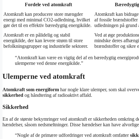
Fordele ved atomkraft
Bæredygtig
Atomkraft kan producere store mængder
Atomkraft kan bidrage
energi med minimal CO2-udledning, hvilket
af fossile brændstoffe
gør det til en effektiv bæredygtig energikilde.
udledningen på grund a
Atomkraft er en pålidelig og stabil
Ved at øge produktione
energikilde, der kan levere strøm til store
mindske deres afhængi
befolkningsgrupper og industrielle sektorer.
brændstoffer og sikre 
“Atomkraft kan være en vigtig del af en bæredygtig energiprodu
ulemperne ved denne energikilde.”
Ulemperne ved atomkraft
Atomkraft som energiform
har nogle klare ulemper, som skal overv
sikkerhed
og håndtering af radioaktivt affald.
Sikkerhed
En af de største bekymringer ved atomkraft er sikkerheden omkring det.
hændelser, såsom nedsmeltninger. Disse hændelser kan have alvorlig
“Nogle af de primære udfordringer ved atomkraft omfatter
sik