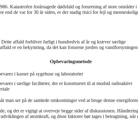
986. Katastrofen forårsagede dødsfald og forurening af store områder i
nd de var for 30 år siden, er der stadig risici for fejl og menneskelige
Dette affald forbliver farligt i hundredvis af år og kræver særlige
t affald er en bekymring, da det kan forurene jorden og vandforsyningen
Opbevaringsmetode
vares i kasser på sygehuse og laboratorier
vares i særlige faciliteter, der er konstrueret til at modstå radioaktivt
riale
 når man ser på de samlede omkostninger ved at bruge denne energiform
e, og det er vigtigt at overveje begge sider af diskussionen. Håndterin
r udviklingen af atomkraft, og disse faktorer bør tages i betragtning, når