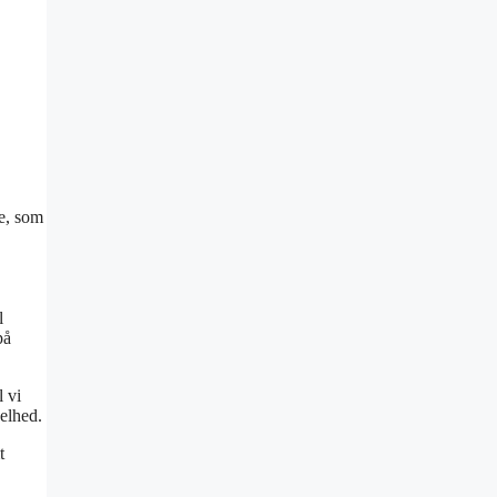
re, som
l
på
l vi
elhed.
t