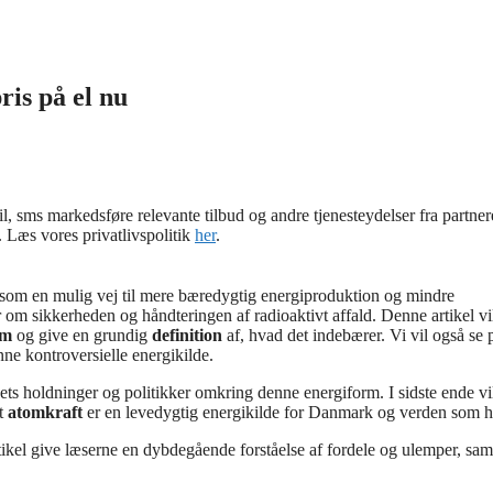
ris på el nu
, sms markedsføre relevante tilbud og andre tjenesteydelser fra partne
. Læs vores privatlivspolitik
her
.
 som en mulig vej til mere bæredygtig energiproduktion og mindre
om sikkerheden og håndteringen af radioaktivt affald. Denne artikel vi
rm
og give en grundig
definition
af, hvad det indebærer. Vi vil også se 
ne kontroversielle energikilde.
ts holdninger og politikker omkring denne energiform. I sidste ende vi
t
atomkraft
er en levedygtig energikilde for Danmark og verden som h
kel give læserne en dybdegående forståelse af fordele og ulemper, sam