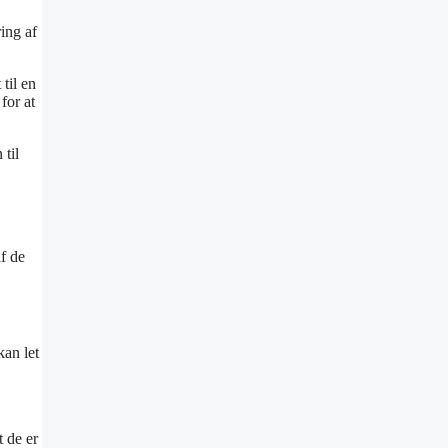
ing af
til en
for at
til
f de
kan let
t de er