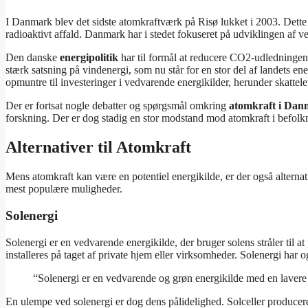
I Danmark blev det sidste atomkraftværk på Risø lukket i 2003. Dett
radioaktivt affald. Danmark har i stedet fokuseret på udviklingen af 
Den danske
energipolitik
har til formål at reducere CO2-udledningen 
stærk satsning på vindenergi, som nu står for en stor del af landets 
opmuntre til investeringer i vedvarende energikilder, herunder skattelet
Der er fortsat nogle debatter og spørgsmål omkring
atomkraft i Da
forskning. Der er dog stadig en stor modstand mod atomkraft i befolkn
Alternativer til Atomkraft
Mens atomkraft kan være en potentiel energikilde, er der også alternat
mest populære muligheder.
Solenergi
Solenergi er en vedvarende energikilde, der bruger solens stråler til at
installeres på taget af private hjem eller virksomheder. Solenergi har 
“Solenergi er en vedvarende og grøn energikilde med en lavere 
En ulempe ved solenergi er dog dens pålidelighed. Solceller producerer 