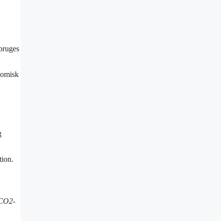
 bruges
onomisk
g
tion.
g CO2-