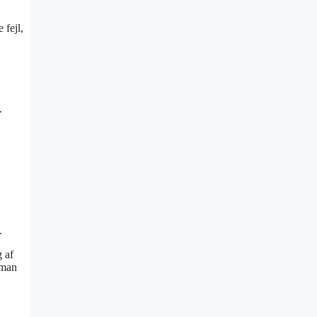
 fejl,
.
.
g af
 man