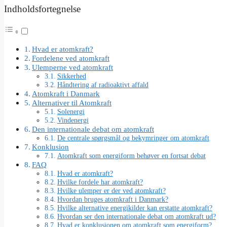
Indholdsfortegnelse
Hvad er atomkraft?
Fordelene ved atomkraft
Ulemperne ved atomkraft
Sikkerhed
Håndtering af radioaktivt affald
Atomkraft i Danmark
Alternativer til Atomkraft
Solenergi
Vindenergi
Den internationale debat om atomkraft
De centrale spørgsmål og bekymringer om atomkraft
Konklusion
Atomkraft som energiform behøver en fortsat debat
FAQ
Hvad er atomkraft?
Hvilke fordele har atomkraft?
Hvilke ulemper er der ved atomkraft?
Hvordan bruges atomkraft i Danmark?
Hvilke alternative energikilder kan erstatte atomkraft?
Hvordan ser den internationale debat om atomkraft ud?
Hvad er konklusionen om atomkraft som energiform?