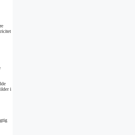
re
icitet
e
olde
ilder i
gtig