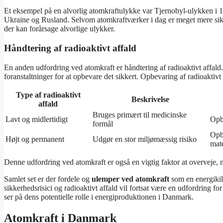
Et eksempel på en alvorlig atomkraftulykke var Tjernobyl-ulykken i 1
Ukraine og Rusland. Selvom atomkraftværker i dag er meget mere sikre e
der kan forårsage alvorlige ulykker.
Håndtering af radioaktivt affald
En anden udfordring ved atomkraft er håndtering af radioaktivt affald. 
foranstaltninger for at opbevare det sikkert. Opbevaring af radioaktiv
Type af radioaktivt
Beskrivelse
affald
Bruges primært til medicinske
Lavt og midlertidigt
Opbe
formål
Opbe
Højt og permanent
Udgør en stor miljømæssig risiko
mate
Denne udfordring ved atomkraft er også en vigtig faktor at overveje,
Samlet set er der fordele og
ulemper ved atomkraft
som en energikild
sikkerhedsrisici og radioaktivt affald vil fortsat være en udfordring fo
ser på dens potentielle rolle i energiproduktionen i Danmark.
Atomkraft i Danmark