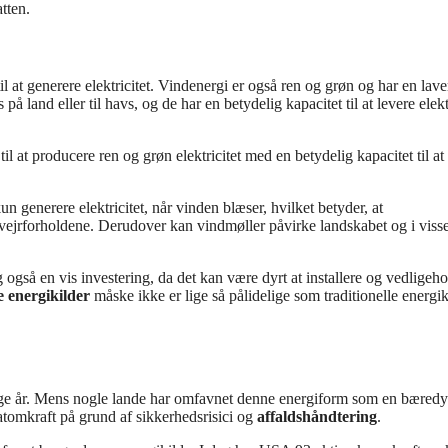
tten.
l at generere elektricitet. Vindenergi er også ren og grøn og har en lave
 land eller til havs, og de har en betydelig kapacitet til at levere elektr
l at producere ren og grøn elektricitet med en betydelig kapacitet til at
 generere elektricitet, når vinden blæser, hvilket betyder, at
vejrforholdene. Derudover kan vindmøller påvirke landskabet og i viss
gså en vis investering, da det kan være dyrt at installere og vedligeh
e energikilder
måske ikke er lige så pålidelige som traditionelle energik
ange år. Mens nogle lande har omfavnet denne energiform som en bæredy
ra atomkraft på grund af sikkerhedsrisici og
affaldshåndtering
.