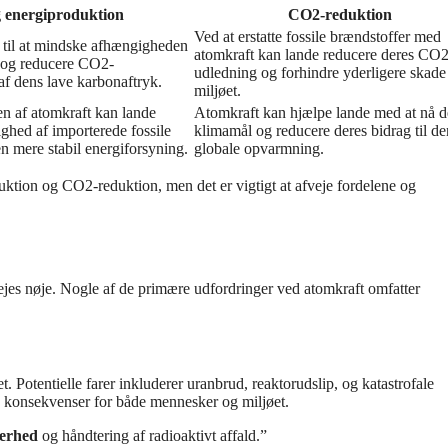
 energiproduktion
CO2-reduktion
Ved at erstatte fossile brændstoffer med
 til at mindske afhængigheden
atomkraft kan lande reducere deres CO2
r og reducere CO2-
udledning og forhindre yderligere skade
f dens lave karbonaftryk.
miljøet.
n af atomkraft kan lande
Atomkraft kan hjælpe lande med at nå d
ghed af importerede fossile
klimamål og reducere deres bidrag til de
en mere stabil energiforsyning.
globale opvarmning.
ktion og CO2-reduktion, men det er vigtigt at afveje fordelene og
ejes nøje. Nogle af de primære udfordringer ved atomkraft omfatter
 Potentielle farer inkluderer uranbrud, reaktorudslip, og katastrofale
e konsekvenser for både mennesker og miljøet.
kerhed
og håndtering af radioaktivt affald.”