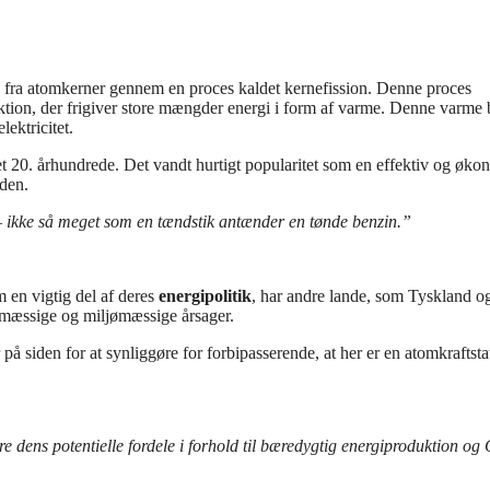
i fra atomkerner gennem en proces kaldet kernefission. Denne proces
eaktion, der frigiver store mængder energi i form af varme. Denne varme
lektricitet.
det 20. århundrede. Det vandt hurtigt popularitet som en effektiv og øk
rden.
 – ikke så meget som en tændstik antænder en tønde benzin.”
en vigtig del af deres
energipolitik
, har andre lande, som Tyskland o
dsmæssige og miljømæssige årsager.
å siden for at synliggøre for forbipasserende, at her er en atomkraftsta
ere dens potentielle fordele i forhold til bæredygtig energiproduktion o