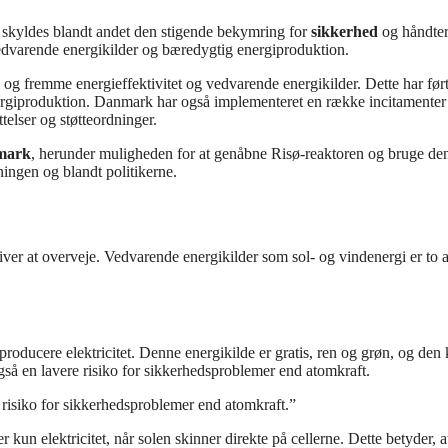
e skyldes blandt andet den stigende bekymring for
sikkerhed
og håndter
vedvarende energikilder og bæredygtig energiproduktion.
og fremme energieffektivitet og vedvarende energikilder. Dette har ført 
energiproduktion. Danmark har også implementeret en række incitamenter 
telser og støtteordninger.
nmark
, herunder muligheden for at genåbne Risø-reaktoren og bruge den 
ingen og blandt politikerne.
iver at overveje. Vedvarende energikilder som sol- og vindenergi er to a
 producere elektricitet. Denne energikilde er gratis, ren og grøn, og den 
også en lavere risiko for sikkerhedsproblemer end atomkraft.
risiko for sikkerhedsproblemer end atomkraft.”
kun elektricitet, når solen skinner direkte på cellerne. Dette betyder, a