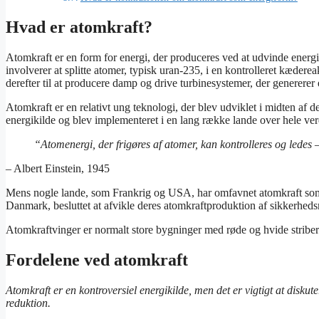
Hvad er atomkraft?
Atomkraft er en form for energi, der produceres ved at udvinde energ
involverer at splitte atomer, typisk uran-235, i en kontrolleret kæder
derefter til at producere damp og drive turbinesystemer, der genererer e
Atomkraft er en relativt ung teknologi, der blev udviklet i midten af 
energikilde og blev implementeret i en lang række lande over hele ve
“Atomenergi, der frigøres af atomer, kan kontrolleres og ledes
– Albert Einstein, 1945
Mens nogle lande, som Frankrig og USA, har omfavnet atomkraft som 
Danmark, besluttet at afvikle deres atomkraftproduktion af sikkerhe
Atomkraftvinger er normalt store bygninger med røde og hvide striber p
Fordelene ved atomkraft
Atomkraft er en kontroversiel energikilde, men det er vigtigt at diskut
reduktion.