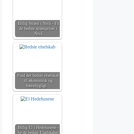
Billig Strøm i Nivå - Få
de bedste strømpriser i
Nivå
Find det bedste elselskab
til økonomisk og
bæredygtigt…
Billig El i Hedehusene -
Se de bedste Elselskaber