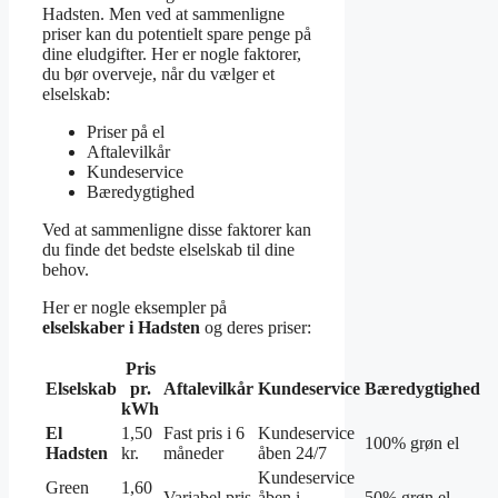
Hadsten. Men ved at sammenligne
priser kan du potentielt spare penge på
dine eludgifter. Her er nogle faktorer,
du bør overveje, når du vælger et
elselskab:
Priser på el
Aftalevilkår
Kundeservice
Bæredygtighed
Ved at sammenligne disse faktorer kan
du finde det bedste elselskab til dine
behov.
Her er nogle eksempler på
elselskaber i Hadsten
og deres priser:
Pris
Elselskab
pr.
Aftalevilkår
Kundeservice
Bæredygtighed
kWh
El
1,50
Fast pris i 6
Kundeservice
100% grøn el
Hadsten
kr.
måneder
åben 24/7
Kundeservice
Green
1,60
Variabel pris
åben i
50% grøn el