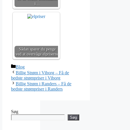
i…
Sådan sparer du penge
ved at overvåge elpriserne
Kategorier
Blog
Billig Strøm i Viborg – Få de
bedste strømpriser i Viborg
Billig Strøm i Randers – Få de
bedste strømpriser i Randers
Søg
Søg