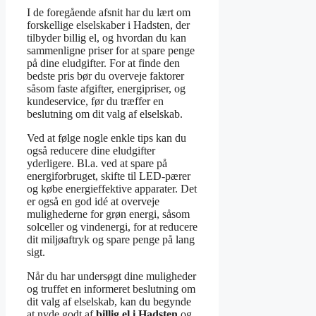
I de foregående afsnit har du lært om
forskellige elselskaber i Hadsten, der
tilbyder billig el, og hvordan du kan
sammenligne priser for at spare penge
på dine eludgifter. For at finde den
bedste pris bør du overveje faktorer
såsom faste afgifter, energipriser, og
kundeservice, før du træffer en
beslutning om dit valg af elselskab.
Ved at følge nogle enkle tips kan du
også reducere dine eludgifter
yderligere. Bl.a. ved at spare på
energiforbruget, skifte til LED-pærer
og købe energieffektive apparater. Det
er også en god idé at overveje
mulighederne for grøn energi, såsom
solceller og vindenergi, for at reducere
dit miljøaftryk og spare penge på lang
sigt.
Når du har undersøgt dine muligheder
og truffet en informeret beslutning om
dit valg af elselskab, kan du begynde
at nyde godt af
billig el i Hadsten
og