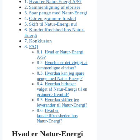
Hvad er Natur-Energi A/S?
Sammenligning af elpriser
Spar penge med Natur-Energi
Gør en grønnere forskel
Skift til Natur-Energi nu!
Kundetilfredshed hos Natur-
Energi
Konklusion
FAQ
Hvad er Natur-Energi
A/S?
Hvorfor er det vigtigt at
sammenligne elpriser?
Hvordan kan jeg spare
penge med Natur-Energi?
Hvordan bidrager
valget af Natur-Energi til en
grønnere fremtid?
Hvordan skifter jeg
leverandør til Natur-Energi?
Hvad er
kundetilfredsheden hos
Natur-Energi?
Hvad er Natur-Energi