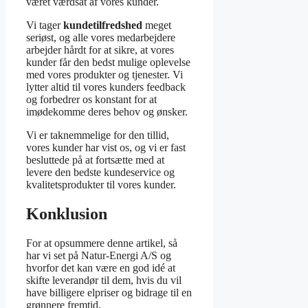
været værdsat af vores kunder.
Vi tager
kundetilfredshed
meget
seriøst, og alle vores medarbejdere
arbejder hårdt for at sikre, at vores
kunder får den bedst mulige oplevelse
med vores produkter og tjenester. Vi
lytter altid til vores kunders feedback
og forbedrer os konstant for at
imødekomme deres behov og ønsker.
Vi er taknemmelige for den tillid,
vores kunder har vist os, og vi er fast
besluttede på at fortsætte med at
levere den bedste kundeservice og
kvalitetsprodukter til vores kunder.
Konklusion
For at opsummere denne artikel, så
har vi set på Natur-Energi A/S og
hvorfor det kan være en god idé at
skifte leverandør til dem, hvis du vil
have billigere elpriser og bidrage til en
grønnere fremtid.