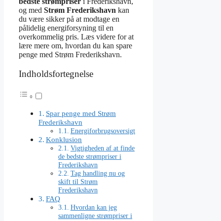
bedste strømpriser
i Frederikshavn,
og med
Strøm Frederikshavn
kan
du være sikker på at modtage en
pålidelig energiforsyning til en
overkommelig pris. Læs videre for at
lære mere om, hvordan du kan spare
penge med Strøm Frederikshavn.
Indholdsfortegnelse
Spar penge med Strøm
Frederikshavn
Energiforbrugsoversigt
Konklusion
Vigtigheden af at finde
de bedste strømpriser i
Frederikshavn
Tag handling nu og
skift til Strøm
Frederikshavn
FAQ
Hvordan kan jeg
sammenligne strømpriser i