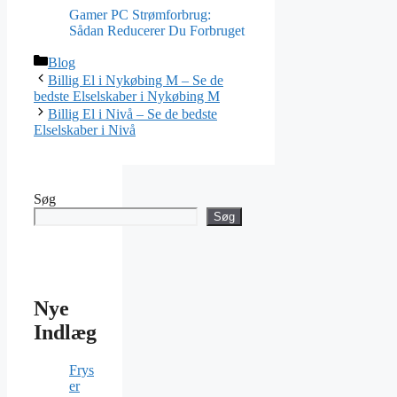
Gamer PC Strømforbrug:
Sådan Reducerer Du Forbruget
Blog
Billig El i Nykøbing M – Se de
bedste Elselskaber i Nykøbing M
Billig El i Nivå – Se de bedste
Elselskaber i Nivå
Søg
Søg
Nye
Indlæg
Frys
er