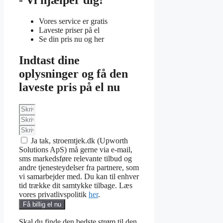
- Vi hjælper dig!
Vores service er gratis
Laveste priser på el
Se din pris nu og her
Indtast dine
oplysninger og få den
laveste pris på el nu
Ja tak, stroemtjek.dk (Upworth
Solutions ApS) må gerne via e-mail,
sms markedsføre relevante tilbud og
andre tjenesteydelser fra partnere, som
vi samarbejder med. Du kan til enhver
tid trække dit samtykke tilbage. Læs
vores privatlivspolitik
her
.
Få billig el nu
Skal du finde den bedste strøm til den