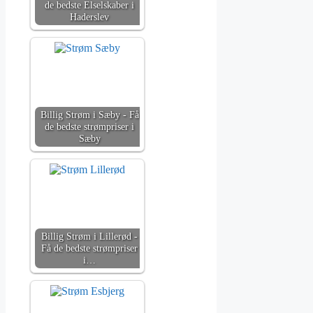
de bedste Elselskaber i
Haderslev
Billig Strøm i Sæby - Få
de bedste strømpriser i
Sæby
Billig Strøm i Lillerød -
Få de bedste strømpriser
i…