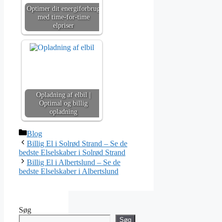
Optimer dit energiforbrug
med time-for-time
elpriser
Opladning af elbil |
Optimal og billig
opladning
Kategorier
Blog
Billig El i Solrød Strand – Se de
bedste Elselskaber i Solrød Strand
Billig El i Albertslund – Se de
bedste Elselskaber i Albertslund
Søg
Søg