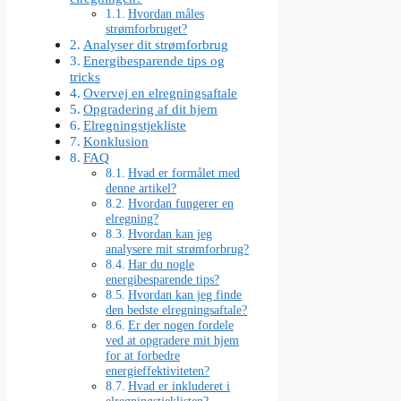
Hvordan måles
strømforbruget?
Analyser dit strømforbrug
Energibesparende tips og
tricks
Overvej en elregningsaftale
Opgradering af dit hjem
Elregningstjekliste
Konklusion
FAQ
Hvad er formålet med
denne artikel?
Hvordan fungerer en
elregning?
Hvordan kan jeg
analysere mit strømforbrug?
Har du nogle
energibesparende tips?
Hvordan kan jeg finde
den bedste elregningsaftale?
Er der nogen fordele
ved at opgradere mit hjem
for at forbedre
energieffektiviteten?
Hvad er inkluderet i
elregningstjeklisten?