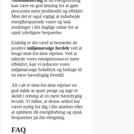
Automatisering
af dit energiforbrug
kan være en god løsning for at gøre
processen mere problemfri og effektiv.
Men det er også vigtigt at indarbejde
energibesparende vaner og små
ændringer i din daglige rutine for at
opnå yderligere besparelse.
Endelig er det værd at bemærke de
positive
miljømæssige fordele
ved at
bruge time-for-time elpriser. Ved at
udnytte vores energiressourcer mere
effektivt, kan vi reducere vores
miljømæssige fodaftryk og bidrage til
en mere bæredygtig fremtid.
Alt i alt er time-for-time elpriser en
god måde at spare penge og tage et
skridt i retning af en mere bæredygtig
livsstil. Vi håber, at denne artikel har
været nyttig for dig i din stræben efter
at optimere dit energiforbrug og opnå
besparelser på din elregning.
FAQ