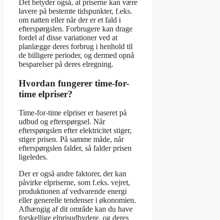
Det betyder også, at priserne kan være
lavere på bestemte tidspunkter, f.eks.
om natten eller når der er et fald i
efterspørgslen. Forbrugere kan drage
fordel af disse variationer ved at
planlægge deres forbrug i henhold til
de billigere perioder, og dermed opnå
besparelser på deres elregning.
Hvordan fungerer time-for-
time elpriser?
Time-for-time elpriser er baseret på
udbud og efterspørgsel. Når
efterspørgslen efter elektricitet stiger,
stiger prisen. På samme måde, når
efterspørgslen falder, så falder prisen
ligeledes.
Der er også andre faktorer, der kan
påvirke elpriserne, som f.eks. vejret,
produktionen af vedvarende energi
eller generelle tendenser i økonomien.
Afhængig af dit område kan du have
forskellige elprisudbydere, og deres