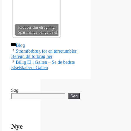
Reducer din elregning |
Spar mange penge på el
Kategorier
Blog
Strømforbrug for en tørretumbler |
Beregn dit forbrug her
Billig El i Galten – Se de bedste
Elselskaber i Galten
Søg
Søg
Nye