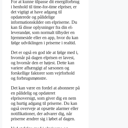
For at kunne tilpasse dit energiforbrug
i henhold til time-for-time elpriser, er
det vigtigt at have adgang til
opdaterede og pålidelige
informationskilder om elpriserne. Du
kan få disse oplysninger fra din el-
leverandør, som normalt tilbyder en
hjemmeside eller en app, hvor du kan
følge udviklingen i priserne i realtid.
Det er også en god ide at følge med i,
hvornår på dagen elprisen er lavest,
og hvornår den er højest. Dette kan
variere afhængigt af sæsonen og
forskellige faktorer som vejrforhold
og forbrugsmønstre.
Det kan være en fordel at abonnere på
en pålidelig og opdateret
elprisoversigt, som giver dig en nem
og hurtig adgang til priserne. Du kan
også overveje at opsætte alarmer eller
notifikationer, der advarer dig, når
priserne ændrer sig i løbet af dagen.