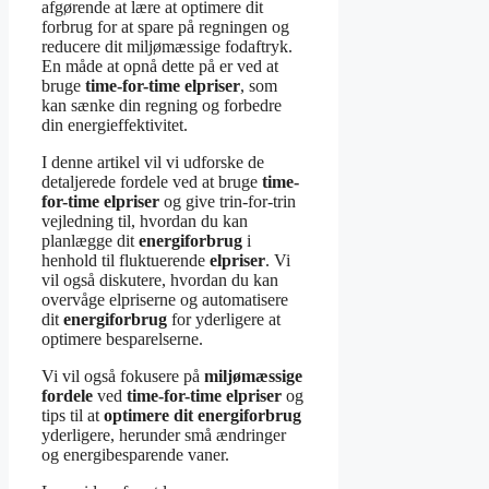
afgørende at lære at optimere dit
forbrug for at spare på regningen og
reducere dit miljømæssige fodaftryk.
En måde at opnå dette på er ved at
bruge
time-for-time elpriser
, som
kan sænke din regning og forbedre
din energieffektivitet.
I denne artikel vil vi udforske de
detaljerede fordele ved at bruge
time-
for-time elpriser
og give trin-for-trin
vejledning til, hvordan du kan
planlægge dit
energiforbrug
i
henhold til fluktuerende
elpriser
. Vi
vil også diskutere, hvordan du kan
overvåge elpriserne og automatisere
dit
energiforbrug
for yderligere at
optimere besparelserne.
Vi vil også fokusere på
miljømæssige
fordele
ved
time-for-time elpriser
og
tips til at
optimere dit energiforbrug
yderligere, herunder små ændringer
og energibesparende vaner.