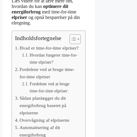
Læs videre for at lære mere om,
hvordan du kan
optimere dit
energiforbrug
med time-for-time
elpriser
og opnå besparelser på din
elregning.
Indholdsfortegnelse
Hvad er time-for-time elpriser?
Hvordan fungerer time-for-
time elpriser?
Fordelene ved at bruge time-
for-time elpriser
Fordelene ved at bruge
time-for-time elpriser:
Sådan planlægger du dit
energiforbrug baseret på
elpriserne
Overvågning af elpriserne
Automatisering af dit
energiforbrug