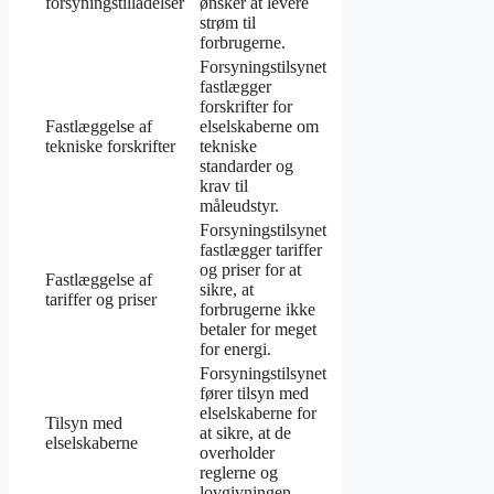
forsyningstilladelser
ønsker at levere
strøm til
forbrugerne.
Forsyningstilsynet
fastlægger
forskrifter for
Fastlæggelse af
elselskaberne om
tekniske forskrifter
tekniske
standarder og
krav til
måleudstyr.
Forsyningstilsynet
fastlægger tariffer
og priser for at
Fastlæggelse af
sikre, at
tariffer og priser
forbrugerne ikke
betaler for meget
for energi.
Forsyningstilsynet
fører tilsyn med
elselskaberne for
Tilsyn med
at sikre, at de
elselskaberne
overholder
reglerne og
lovgivningen.