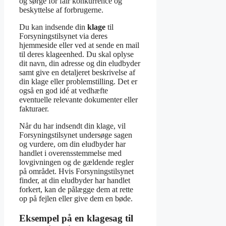
og sørge for fair konkurrence og
beskyttelse af forbrugerne.
Du kan indsende din
klage
til
Forsyningstilsynet via deres
hjemmeside eller ved at sende en mail
til deres klageenhed. Du skal oplyse
dit navn, din adresse og din eludbyder
samt give en detaljeret beskrivelse af
din klage eller problemstilling. Det er
også en god idé at vedhæfte
eventuelle relevante dokumenter eller
fakturaer.
Når du har indsendt din klage, vil
Forsyningstilsynet undersøge sagen
og vurdere, om din eludbyder har
handlet i overensstemmelse med
lovgivningen og de gældende regler
på området. Hvis Forsyningstilsynet
finder, at din eludbyder har handlet
forkert, kan de pålægge dem at rette
op på fejlen eller give dem en bøde.
Eksempel på en klagesag til