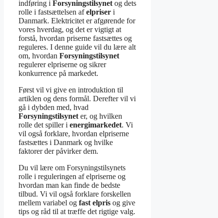
indføring i
Forsyningstilsynet
og dets
rolle i fastsættelsen af
elpriser
i
Danmark. Elektricitet er afgørende for
vores hverdag, og det er vigtigt at
forstå, hvordan priserne fastsættes og
reguleres. I denne guide vil du lære alt
om, hvordan
Forsyningstilsynet
regulerer elpriserne og sikrer
konkurrence på markedet.
Først vil vi give en introduktion til
artiklen og dens formål. Derefter vil vi
gå i dybden med, hvad
Forsyningstilsynet
er, og hvilken
rolle det spiller i
energimarkedet
. Vi
vil også forklare, hvordan elpriserne
fastsættes i Danmark og hvilke
faktorer der påvirker dem.
Du vil lære om Forsyningstilsynets
rolle i reguleringen af elpriserne og
hvordan man kan finde de bedste
tilbud. Vi vil også forklare forskellen
mellem variabel og
fast elpris
og give
tips og råd til at træffe det rigtige valg.