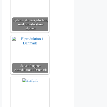
Optimer dit energiforbrug
med time-for-time
elpriser
Sådan fungerer
elproduktion i Danmark