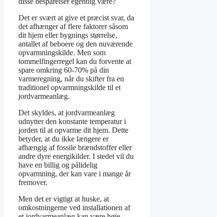
disse besparelser egentlig være?
Det er svært at give et præcist svar, da
det afhænger af flere faktorer såsom
dit hjem eller bygnings størrelse,
antallet af beboere og den nuværende
opvarmningskilde. Men som
tommelfingerregel kan du forvente at
spare omkring 60-70% på din
varmeregning, når du skifter fra en
traditionel opvarmningskilde til et
jordvarmeanlæg.
Det skyldes, at jordvarmeanlæg
udnytter den konstante temperatur i
jorden til at opvarme dit hjem. Dette
betyder, at du ikke længere er
afhængig af fossile brændstoffer eller
andre dyre energikilder. I stedet vil du
have en billig og pålidelig
opvarmning, der kan vare i mange år
fremover.
Men det er vigtigt at huske, at
omkostningerne ved installationen af
et jordvarmeanlæg kan være høje.