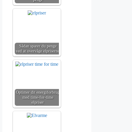
Sådan sparer du penge
ved at overvåge elpriserne
Optimer dit energiforbrug
med time-for-time
elpriser