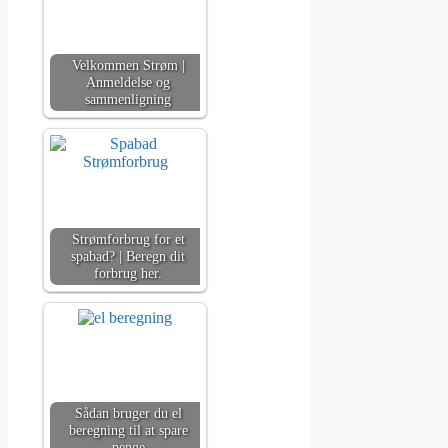
Velkommen Strøm |
Anmeldelse og
sammenligning
Strømforbrug for et
spabad? | Beregn dit
forbrug her.
Sådan bruger du el
beregning til at spare
penge