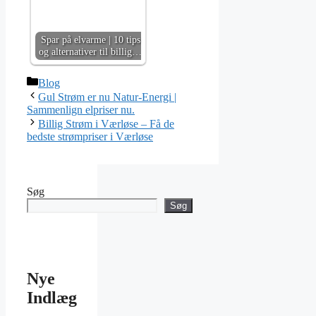
Spar på elvarme | 10 tips
og alternativer til billig…
Kategorier
Blog
Gul Strøm er nu Natur-Energi |
Sammenlign elpriser nu.
Billig Strøm i Værløse – Få de
bedste strømpriser i Værløse
Søg
Søg
Nye
Indlæg